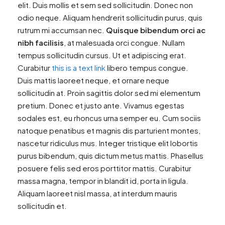
elit. Duis mollis et sem sed sollicitudin. Donec non
odio neque. Aliquam hendrerit sollicitudin purus, quis
rutrum mi accumsan nec.
Quisque bibendum orci ac
nibh facilisis
, at malesuada orci congue. Nullam
tempus sollicitudin cursus. Ut et adipiscing erat.
Curabitur
this is a text link
libero tempus congue.
Duis mattis laoreet neque, et ornare neque
sollicitudin at. Proin sagittis dolor sed mi elementum
pretium. Donec et justo ante. Vivamus egestas
sodales est, eu rhoncus urna semper eu. Cum sociis
natoque penatibus et magnis dis parturient montes,
nascetur ridiculus mus. Integer tristique elit lobortis
purus bibendum, quis dictum metus mattis. Phasellus
posuere felis sed eros porttitor mattis. Curabitur
massa magna, tempor in blandit id, porta in ligula.
Aliquam laoreet nisl massa, at interdum mauris
sollicitudin et.